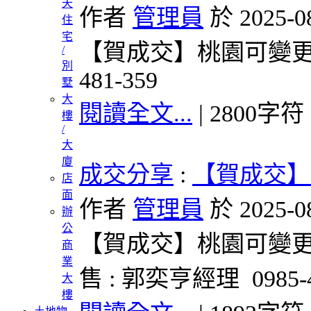
天
作者
管理員
於 2025-0
住
宅
【賀成交】桃園可變更農
/
別
481-359
墅
大
閱讀全文...
| 2800字符
樓
/
大
廈
成交分享
:
【賀成交】
店
面
作者
管理員
於 2025-0
辦
公
【賀成交】桃園可變更農地
商
業
售 : 郭奕亨經理 0985-4
大
樓