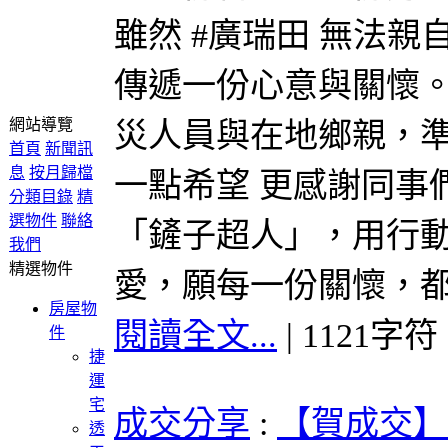
雖然 #廣瑞田 無法
傳遞一份心意與關懷
網站導覽
災人員與在地鄉親，準
首頁
新聞訊
息
按月歸檔
一點希望 更感謝同事
分類目錄
精
選物件
聯絡
「鏟子超人」，用行
我們
精選物件
愛，願每一份關懷，
房屋物
閱讀全文...
| 1121字符
件
捷
運
宅
成交分享
:
【賀成交】
透