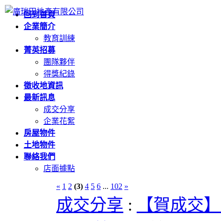
回到首頁
企業簡介
教育訓練
菁英招募
團隊夥伴
得獎紀錄
徵收地資訊
最新訊息
成交分享
企業花絮
房屋物件
土地物件
聯絡我們
店面據點
«
1
2
(3)
4
5
6
...
102
»
成交分享
:
【賀成交】