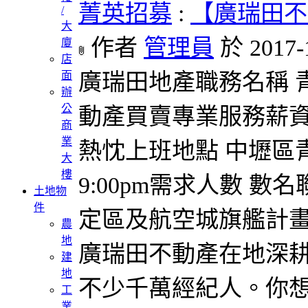
菁英招募
:
【廣瑞田不
/
大
作者
管理員
於 2017-
廈
店
面
廣瑞田地產職務名稱 
辦
公
動產買賣專業服務薪資
商
業
熱忱上班地點 中壢區青昇
大
樓
9:00pm需求人數 數名
土地物
件
定區及航空城旗艦計
農
地
廣瑞田不動產在地深
建
地
不少千萬經紀人。你想
工
業