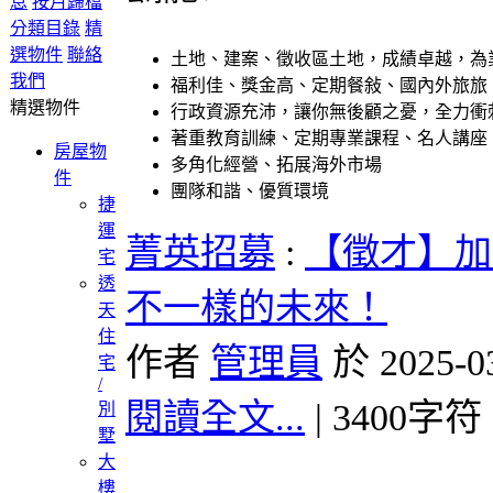
息
按月歸檔
分類目錄
精
選物件
聯絡
土地、建案、徵收區土地，成績卓越，為
我們
福利佳、獎金高、定期餐敍、國內外旅旅
精選物件
行政資源充沛，讓你無後顧之憂，全力衝
著重教育訓練、定期專業課程、名人講座
房屋物
多角化經營、拓展海外市場
件
團隊和諧、優質環境
捷
運
菁英招募
:
【徵才】加
宅
透
不一樣的未來！
天
住
作者
管理員
於 2025-0
宅
/
閱讀全文...
| 3400字符
別
墅
大
樓