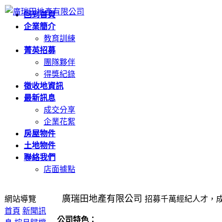
回到首頁
企業簡介
教育訓練
菁英招募
團隊夥伴
得獎紀錄
徵收地資訊
最新訊息
成交分享
企業花絮
房屋物件
土地物件
聯絡我們
店面據點
廣瑞田地產有限公司
網站導覽
招募千萬經紀人才
，
首頁
新聞訊
公司特色：