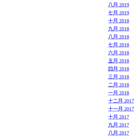
八月 2019
七月 2019
十月 2018
九月 2018
八月 2018
七月 2018
六月 2018
五月 2018
四月 2018
三月 2018
二月 2018
一月 2018
十二月 2017
十一月 2017
十月 2017
九月 2017
八月 2017