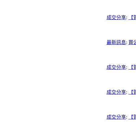
成交分享
:
【
最新訊息
:
買
成交分享
:
【
成交分享
:
【
成交分享
:
【