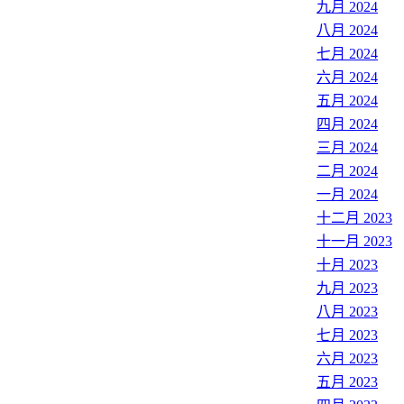
九月 2024
八月 2024
七月 2024
六月 2024
五月 2024
四月 2024
三月 2024
二月 2024
一月 2024
十二月 2023
十一月 2023
十月 2023
九月 2023
八月 2023
七月 2023
六月 2023
五月 2023