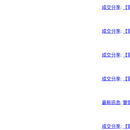
成交分享
:
【
成交分享
:
【
成交分享
:
【
成交分享
:
【
最新訊息
:
實
成交分享
:
【