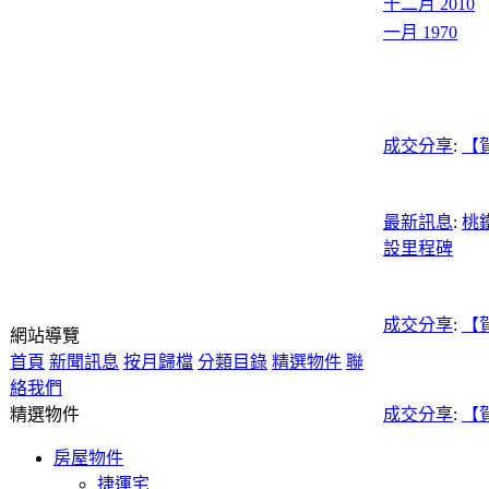
十二月 2010
一月 1970
成交分享
:
【
最新訊息
:
桃
設里程碑
成交分享
:
【
網站導覽
首頁
新聞訊息
按月歸檔
分類目錄
精選物件
聯
絡我們
精選物件
成交分享
:
【
房屋物件
捷運宅