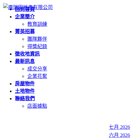
回到首頁
企業簡介
教育訓練
菁英招募
團隊夥伴
得獎紀錄
徵收地資訊
最新訊息
成交分享
企業花絮
房屋物件
土地物件
聯絡我們
店面據點
七月 2026
六月 2026