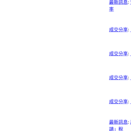
最新訊息
:
率
成交分享
:
成交分享
:
成交分享
:
成交分享
:
最新訊息
:
請」稅