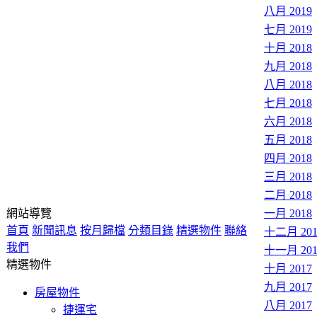
八月 2019
七月 2019
十月 2018
九月 2018
八月 2018
七月 2018
六月 2018
五月 2018
四月 2018
三月 2018
二月 2018
網站導覽
一月 2018
首頁
新聞訊息
按月歸檔
分類目錄
精選物件
聯絡
十二月 201
我們
十一月 201
精選物件
十月 2017
九月 2017
房屋物件
八月 2017
捷運宅