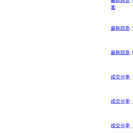
最新訊息
:
客
最新訊息
:
最新訊息
:
成交分享
:
成交分享
:
成交分享
: