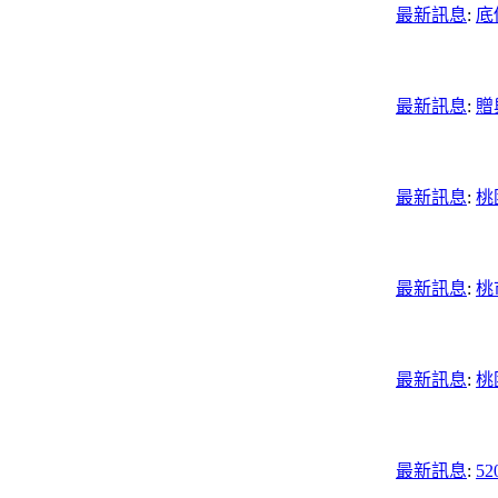
最新訊息
:
底
最新訊息
:
贈
最新訊息
:
桃
最新訊息
:
桃
最新訊息
:
桃
最新訊息
:
5