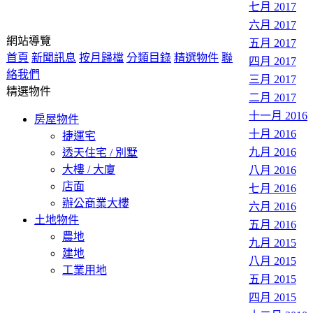
七月 2017
六月 2017
網站導覽
五月 2017
首頁
新聞訊息
按月歸檔
分類目錄
精選物件
聯
四月 2017
絡我們
三月 2017
精選物件
二月 2017
十一月 2016
房屋物件
十月 2016
捷運宅
九月 2016
透天住宅 / 別墅
大樓 / 大廈
八月 2016
店面
七月 2016
辦公商業大樓
六月 2016
土地物件
五月 2016
農地
九月 2015
建地
八月 2015
工業用地
五月 2015
四月 2015