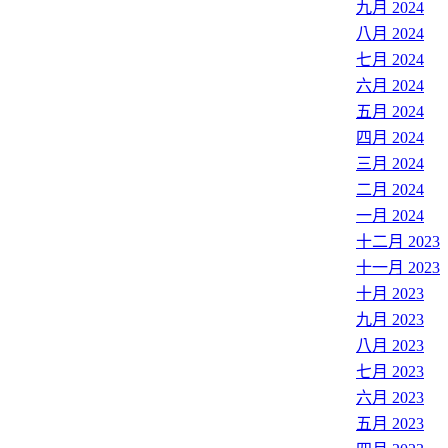
九月 2024
八月 2024
七月 2024
六月 2024
五月 2024
四月 2024
三月 2024
二月 2024
一月 2024
十二月 2023
十一月 2023
十月 2023
九月 2023
八月 2023
七月 2023
六月 2023
五月 2023