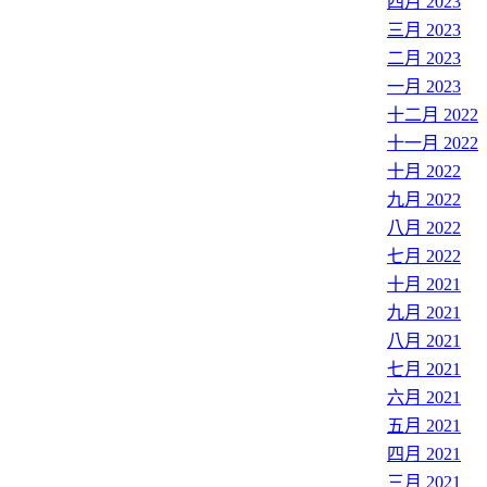
四月 2023
三月 2023
二月 2023
一月 2023
十二月 2022
十一月 2022
十月 2022
九月 2022
八月 2022
七月 2022
十月 2021
九月 2021
八月 2021
七月 2021
六月 2021
五月 2021
四月 2021
三月 2021