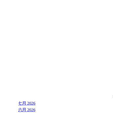
七月 2026
六月 2026