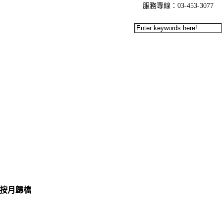
服務專線：03-453-3077
按月歸檔