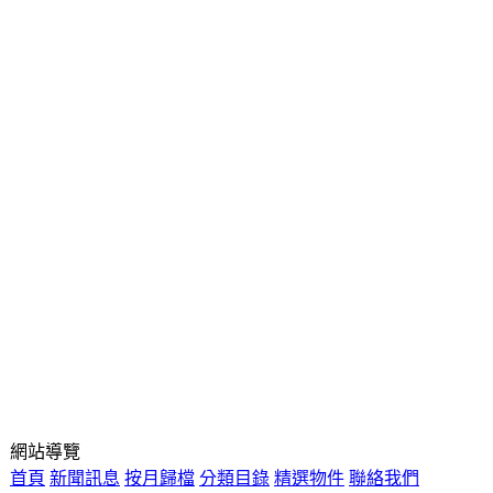
網站導覽
首頁
新聞訊息
按月歸檔
分類目錄
精選物件
聯絡我們