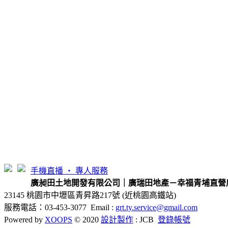
手機直播 ‧ 專人服務
廣昶田土地開發有限公司｜廣瑞田地產－幸福青埔直營
23145 桃園市中壢區青昇路217號 (近桃園高鐵站)
服務電話：03-453-3077 Email :
grt.ty.service@gmail.com
Powered by
XOOPS
© 2020
設計製作
: JCB
登錄帳號