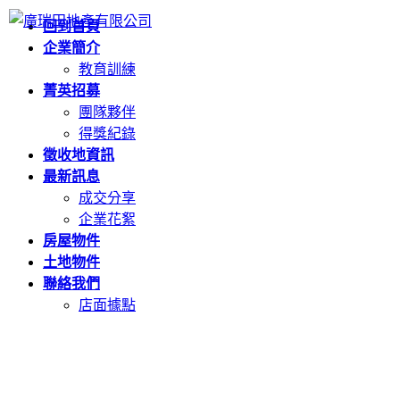
回到首頁
企業簡介
教育訓練
菁英招募
團隊夥伴
得獎紀錄
徵收地資訊
最新訊息
成交分享
企業花絮
房屋物件
土地物件
聯絡我們
店面據點