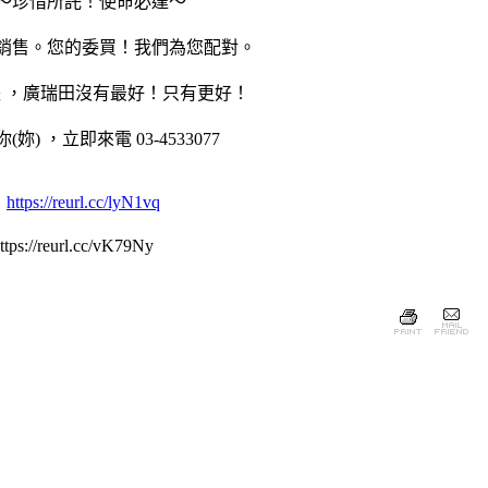
～珍惜所託！使命必達～
銷售。您的委買！我們為您配對。
長
，廣瑞田沒有最好！只有更好！
(妳)
，立即來電
03-4533077
：
https://reurl.cc/lyN1vq
s://reurl.cc/vK79Ny