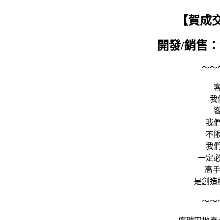
【賀成
開發/
銷售
～～
我
我
不
我
一定
高手
是創造
～～