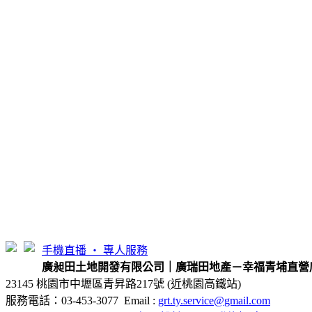
手機直播 ‧ 專人服務
廣昶田土地開發有限公司｜廣瑞田地產－幸福青埔直營
23145 桃園市中壢區青昇路217號 (近桃園高鐵站)
服務電話：03-453-3077 Email :
grt.ty.service@gmail.com