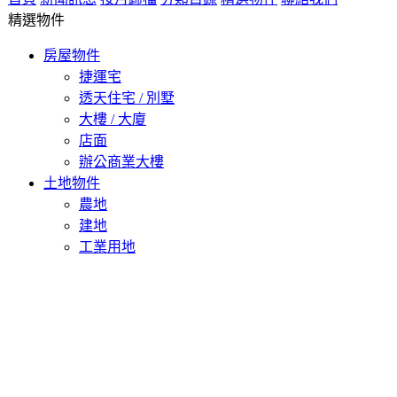
精選物件
房屋物件
捷運宅
透天住宅 / 別墅
大樓 / 大廈
店面
辦公商業大樓
土地物件
農地
建地
工業用地