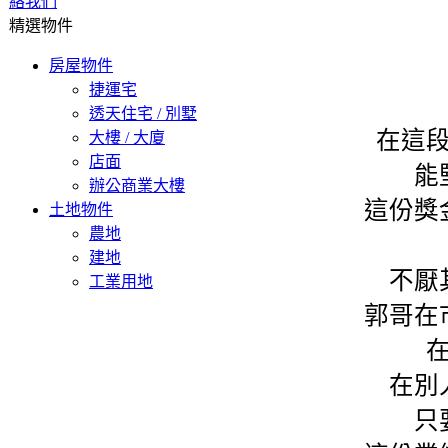
絡我們
精選物件
房屋物件
捷運宅
透天住宅 / 別墅
在這
大樓 / 大廈
店面
能
辦公商業大樓
這份獎
土地物件
農地
建地
不厭
工業用地
郭哥在
在別
只