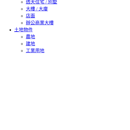
透天住宅 / 別墅
大樓 / 大廈
店面
辦公商業大樓
土地物件
農地
建地
工業用地