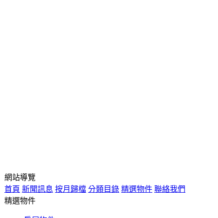
網站導覽
首頁
新聞訊息
按月歸檔
分類目錄
精選物件
聯絡我們
精選物件