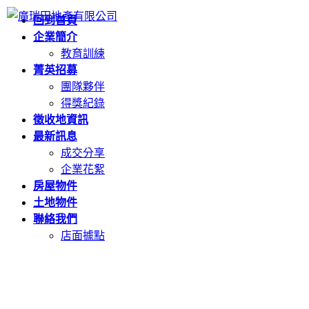
回到首頁
企業簡介
教育訓練
菁英招募
團隊夥伴
得獎紀錄
徵收地資訊
最新訊息
成交分享
企業花絮
房屋物件
土地物件
聯絡我們
店面據點